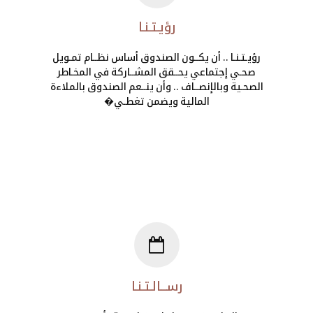
رؤيـتـنـا
رؤيـتـنـا .. أن يكــون الصندوق أساس نظــام تمـويل
صحـي إجتماعي يحــقق المشــاركة في المخـاطر
الصحـية وبالإنصــاف .. وأن ينــعم الصندوق بالملاءة
المالية ويضمن تغطـي�
رســـالـتـنـا