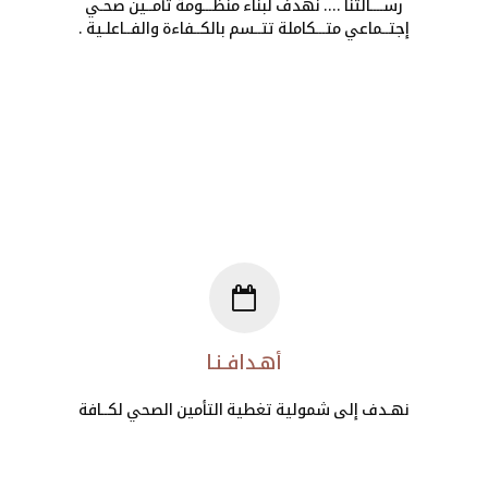
رســــالتنا .... نهدف لبناء منظـــومة تأمــين صحـي
إجتــماعي متـــكاملة تتــسم بالكــفاءة والفــاعلـية .
أهـدافـنـا
نهـدف إلى شمولية تغطية التأمين الصحي لكــافة
شــرائح المجتـمع الليبي ، ونهـدف إلى تخفيض
مستوى الإنفاق من المـيزانيــة العـــــامة دون
المسـاس بسـقف تغـطية تكـــا�