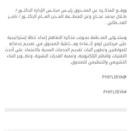
ووقــع المذكــرة عن الصنــدوق رئيــس مجلــس الإدارة الدكتــور /
طــلال محمد عجــاج وعن المنظـــمة المــدير العـــام الدكتـــور / ناصــر
القحــطاني .
وستتــولى المنــظمة بمـوجب مذكرة التفاهم إعداد خطة إستراتيجية
على مرحلتين لرفع كـــفاءة وفــــاعلية الصندوق في تقديم خدماته
للمواطنين وتطوير آليات تقديم الخدمات الصحية بالاعتماد على أحدث
التقنيات والنظم الإلكترونية، وتنمية القدرات البشرية، وتطـــوير البناء
التشريعي والتنظيمي للصندوق.
@PHIFLIBYA
#PHIFLIBYA